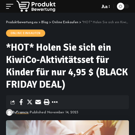
Aa
Font
Resizer
Produktbewertung.eu
>
Blog
>
Online Einkaufen
>
*HOT* Holen Sie sich ein KiwiCo-Aktivitätsset für Kinder für nur 4,95 $ (BLACK FRIDAY DEAL)
ONLINE EINKAUFEN
*HOT* Holen Sie sich ein
KiwiCo-Aktivitätsset für
Kinder für nur 4,95 $ (BLACK
FRIDAY DEAL)
By
Francis
Published November 14, 2023